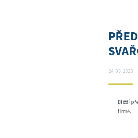
PŘED
SVAŘ
24. 03. 2023
Bližší p
firmě.